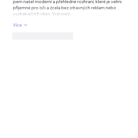
jsem našel moderní a přehledné rozhraní, které je velmi 
příjemné pro oči a zcela bez otravných reklam nebo 
vyskakujících oken. Vzal jsem…
Více
To se mi líbí
Reagovat