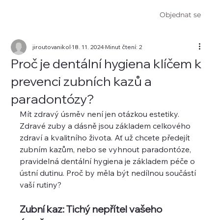
Objednat se
jiroutovanikol
18. 11. 2024
Minut čtení: 2
Proč je dentální hygiena klíčem k
prevenci zubních kazů a
paradontózy?
Mít zdravý úsměv není jen otázkou estetiky. 
Zdravé zuby a dásně jsou základem celkového 
zdraví a kvalitního života. Ať už chcete předejít 
zubním kazům, nebo se vyhnout paradontóze, 
pravidelná dentální hygiena je základem péče o 
ústní dutinu. Proč by měla být nedílnou součástí 
vaší rutiny?
Zubní kaz: Tichý nepřítel vašeho 