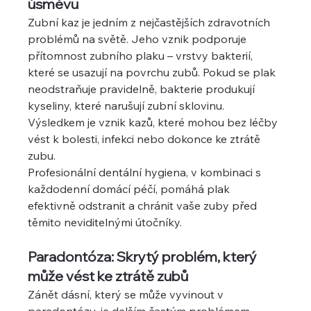
úsměvu
Zubní kaz je jedním z nejčastějších zdravotních 
problémů na světě. Jeho vznik podporuje 
přítomnost zubního plaku – vrstvy bakterií, 
které se usazují na povrchu zubů. Pokud se plak 
neodstraňuje pravidelně, bakterie produkují 
kyseliny, které narušují zubní sklovinu. 
Výsledkem je vznik kazů, které mohou bez léčby 
vést k bolesti, infekci nebo dokonce ke ztrátě 
zubu.
Profesionální dentální hygiena, v kombinaci s 
každodenní domácí péčí, pomáhá plak 
efektivně odstranit a chránit vaše zuby před 
těmito neviditelnými útočníky.
Paradontóza: Skrytý problém, který 
může vést ke ztrátě zubů
Zánět dásní, který se může vyvinout v 