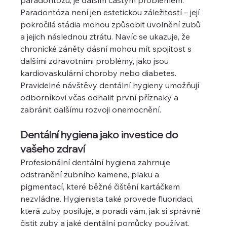
paradontózu, je dalším častým problémem. 
Paradontóza není jen estetickou záležitostí – její 
pokročilá stádia mohou způsobit uvolnění zubů 
a jejich následnou ztrátu. Navíc se ukazuje, že 
chronické záněty dásní mohou mít spojitost s 
dalšími zdravotními problémy, jako jsou 
kardiovaskulární choroby nebo diabetes.
Pravidelné návštěvy dentální hygieny umožňují 
odborníkovi včas odhalit první příznaky a 
zabránit dalšímu rozvoji onemocnění.
Dentální hygiena jako investice do 
vašeho zdraví
Profesionální dentální hygiena zahrnuje 
odstranění zubního kamene, plaku a 
pigmentací, které běžné čištění kartáčkem 
nezvládne. Hygienista také provede fluoridaci, 
která zuby posiluje, a poradí vám, jak si správně 
čistit zuby a jaké dentální pomůcky používat.